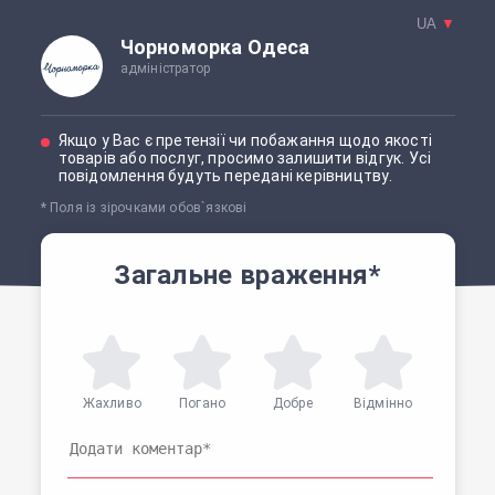
UA
▼
Чорноморка Одеса
адміністратор
Якщо у Вас є претензії чи побажання щодо якості
товарів або послуг, просимо залишити відгук. Усі
повідомлення будуть передані керівництву.
* Поля із зірочками обов`язкові
Загальне враження*
Жахливо
Погано
Добре
Відмінно